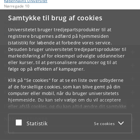
Københavns Universitet
Nørregade 10
1165 København K
Samtykke til brug af cookies
Kontakt:
Centeradministration
Universitetet bruger tredjepartsprodukter til at
center
@
sund
.
ku
.
dk
registrere brugernes adfærd på hjemmesiden
(statistik) for løbende at forbedre vores service.
Desuden bruger universitetet tredjepartsprodukter til
KØBENHAVNS UNIVERSITET
markedsføring af for eksempel udvalgte uddannelser
eller kurser, til at personalisere annoncer og til at
KONTAKT
følge op på effekten af kampagner.
SERVICES
Klik på "Se cookies" for at se en liste over udbyderne
af de forskellige cookies, som kan blive gemt på din
FOR STUDERENDE OG ANSATTE
computer eller mobil, når du bruger universitetets
hjemmeside. Du kan selv vælge om du vil acceptere
JOB OG KARRIERE
eller afslå cookies, og du kan altid ændre dit samtykke
under
Cookie- og privatlivspolitik
som du finder i
NØDSITUATIONER
bunden af hver side.
Acceptér eller afslå
Statistik
Se cookies
Googles privatlivspolitik
WEB