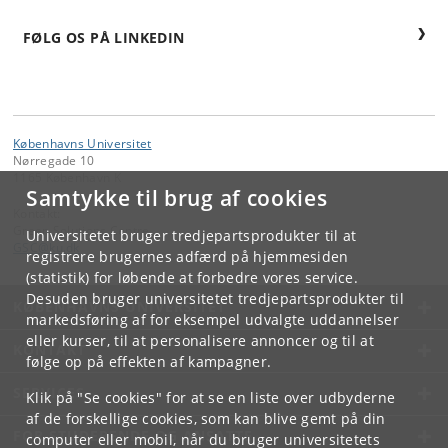
FØLG OS PÅ LINKEDIN
Københavns Universitet
Nørregade 10
1165 København K
Samtykke til brug af cookies
Kontakt:
Green Solutions Centre
Universitetet bruger tredjepartsprodukter til at
GSC
@
ku
.
dk
registrere brugernes adfærd på hjemmesiden
(statistik) for løbende at forbedre vores service.
Desuden bruger universitetet tredjepartsprodukter til
KØBENHAVNS UNIVERSITET
markedsføring af for eksempel udvalgte uddannelser
eller kurser, til at personalisere annoncer og til at
KONTAKT
følge op på effekten af kampagner.
SERVICES
Klik på "Se cookies" for at se en liste over udbyderne
af de forskellige cookies, som kan blive gemt på din
FOR STUDERENDE OG ANSATTE
computer eller mobil, når du bruger universitetets