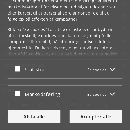
Desuden bruger universitetet tredjepartsprodukter til
KØBENHAVNS UNIVERSITET
markedsføring af for eksempel udvalgte uddannelser
eller kurser, til at personalisere annoncer og til at
KONTAKT
følge op på effekten af kampagner.
SERVICES
Klik på "Se cookies" for at se en liste over udbyderne
af de forskellige cookies, som kan blive gemt på din
FOR STUDERENDE OG ANSATTE
computer eller mobil, når du bruger universitetets
hjemmeside. Du kan selv vælge om du vil acceptere
JOB OG KARRIERE
eller afslå cookies, og du kan altid ændre dit samtykke
under
Cookie- og privatlivspolitik
som du finder i
NØDSITUATIONER
bunden af hver side.
Acceptér eller afslå
Statistik
Se cookies
Googles privatlivspolitik
WEB
MØD KU PÅ
Acceptér eller afslå
Markedsføring
Se cookies
Afslå alle
Acceptér alle