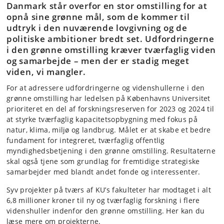
Danmark står overfor en stor omstilling for at
opnå sine grønne mål, som de kommer til
udtryk i den nuværende lovgivning og de
politiske ambitioner bredt set. Udfordringerne
i den grønne omstilling kræver tværfaglig viden
og samarbejde – men der er stadig meget
viden, vi mangler.
For at adressere udfordringerne og videnshullerne i den
grønne omstilling har ledelsen på Københavns Universitet
prioriteret en del af forskningsreserven for 2023 og 2024 til
at styrke tværfaglig kapacitetsopbygning med fokus på
natur, klima, miljø og landbrug. Målet er at skabe et bedre
fundament for integreret, tværfaglig offentlig
myndighedsbetjening i den grønne omstilling. Resultaterne
skal også tjene som grundlag for fremtidige strategiske
samarbejder med blandt andet fonde og interessenter.
Syv projekter på tværs af KU’s fakulteter har modtaget i alt
6,8 millioner kroner til ny og tværfaglig forskning i flere
videnshuller indenfor den grønne omstilling. Her kan du
læse mere om projekterne.