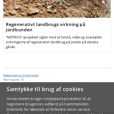
Regenerativt landbrugs virkning på
jordbunden
"METRICS"-projektet sigter mod at forstå, måle og oversætte
virkningerne af regenerativt landbrug på jorden på danske
gårde.
Københavns Universitet
Nørregade 10
1165 København K
Samtykke til brug af cookies
Kontakt:
Green Solutions Centre
Universitetet bruger tredjepartsprodukter til at
GSC
@
ku
.
dk
registrere brugernes adfærd på hjemmesiden
(statistik) for løbende at forbedre vores service.